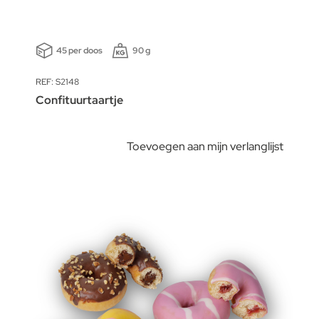
45 per doos
90 g
REF: S2148
Confituurtaartje
Toevoegen aan mijn verlanglijst