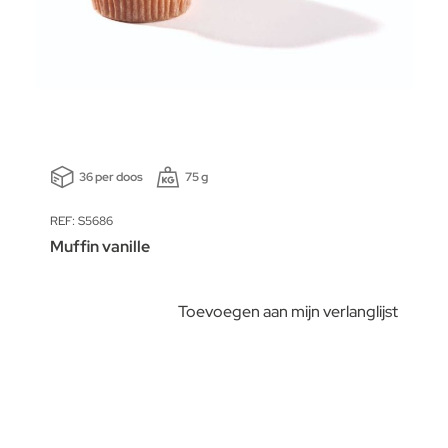
36 per doos
75 g
REF: S5686
Muffin vanille
Toevoegen aan mijn verlanglijst