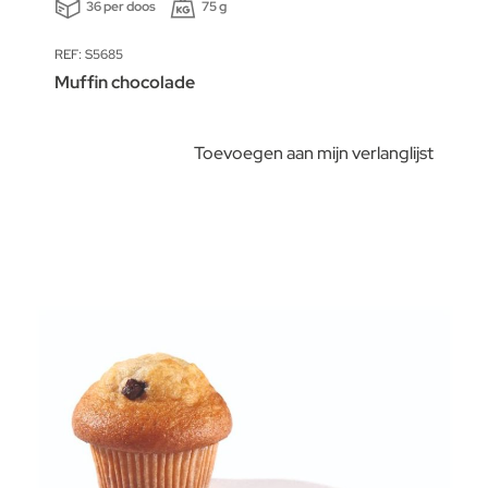
36 per doos
75 g
REF: S5685
Muffin chocolade
Toevoegen aan mijn verlanglijst