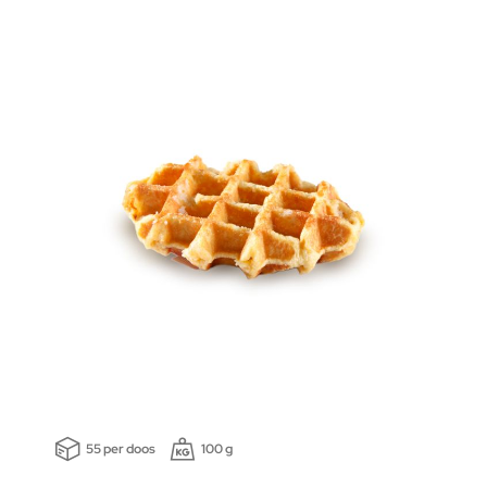
55 per doos
100 g