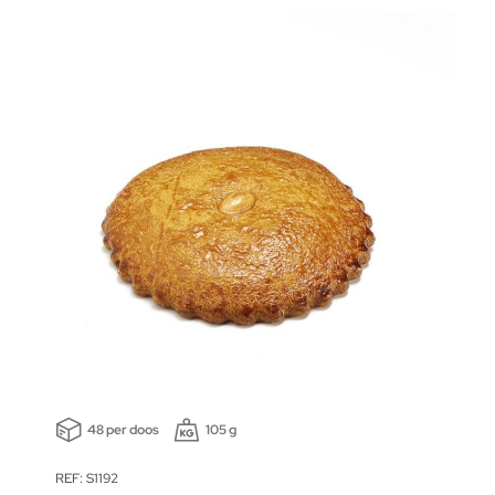
48 per doos
105 g
REF: S1192