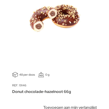
48 per doos
0 g
REF: 19146
Donut chocolade-hazelnoot 66g
Toevoegen aan mijn verlanglijst