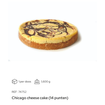
1 per doos
1,600 g
REF: 74752
Chicago cheese cake (14 punten)