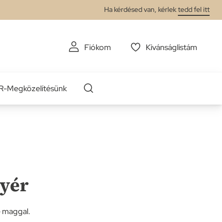
Ha kérdésed van, kérlek
tedd fel itt
Fiókom
Kivánságlistám
-Megközelítésünk
yér
le maggal.