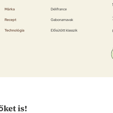
Márka
Délifrance
Recept
Gabonamavak
Technológia
Elősütött klasszik
őket is!