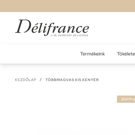
Ugrás
a
tartalomhoz
Termékeink
Tökélet
KEZDŐLAP
TÖBBMAGVAS KIS KENYÉR
Ugrás
Délifr
a
képgaléria
végére