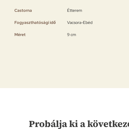
Castorna
Étterem
Fogyaszthatósági idő
Vacsora-Ebéd
Méret
9 cm
Probálja ki a következ