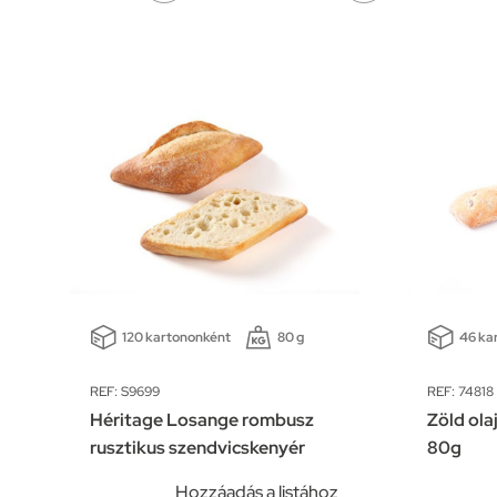
120 kartononként
80 g
46 ka
REF: S9699
REF: 74818
Héritage Losange rombusz
Zöld ol
rusztikus szendvicskenyér
80g
z
Hozzáadás a listához