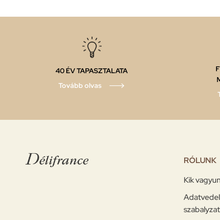
F
40 ÉV TAPASZTALATA
Tovább olvas
RÓLUNK
Kik vagyu
Adatvedel
szabalyzat