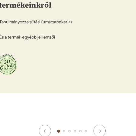
termékeinkről
Tanulmányozza sütési útmutatónkat
>>
És a termék egyébb jelllemzői