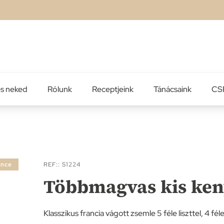
es neked
Rólunk
Receptjeink
Tánácsaink
CSR
ance
REF:
S1224
Többmagvas kis ken
Klasszikus francia vágott zsemle 5 féle liszttel, 4 fé