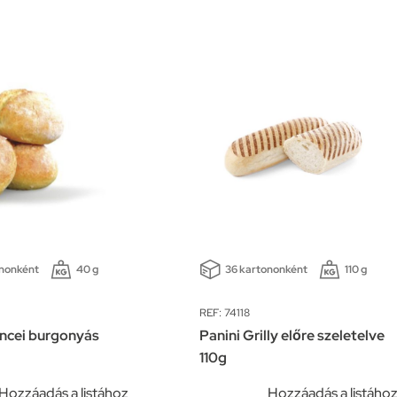
ononként
40 g
36 kartononként
110 g
REF: 74118
encei burgonyás
Panini Grilly előre szeletelve
110g
Hozzáadás a listához
Hozzáadás a listáho