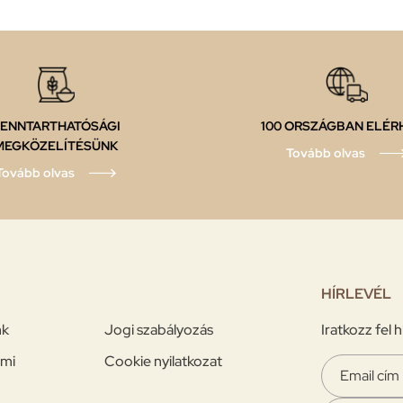
ENNTARTHATÓSÁGI
100 ORSZÁGBAN ELÉR
MEGKÖZELÍTÉSÜNK
Tovább olvas
Tovább olvas
HÍRLEVÉL
nk
Jogi szabályozás
Iratkozz fel
mi
Cookie nyilatkozat