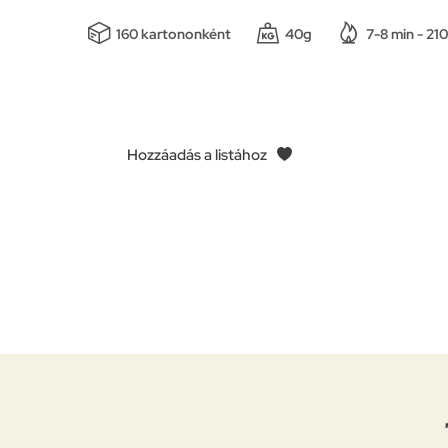
160 kartononként
40g
7-8 min - 21
Hozzáadás a listához