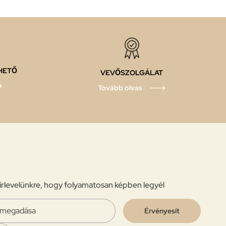
HETŐ
VEVŐSZOLGÁLAT
Tovább olvas
 hírlevelünkre, hogy folyamatosan képben legyél
Érvényesít