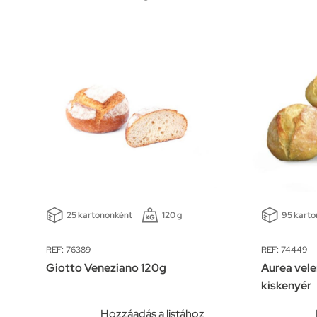
25 kartononként
120 g
95 kart
REF: 76389
REF: 74449
Giotto Veneziano 120g
Aurea vel
kiskenyér
Hozzáadás a listához