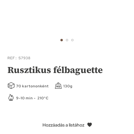
Ugrás
a
REF:
S7938
képgaléria
Rusztikus félbaguette
elejére
70 kartononként
130g
9-10 min - 210°C
Hozzáadás a listához