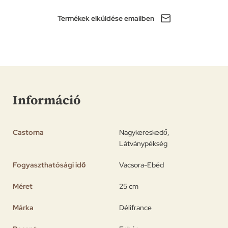
Termékek elküldése emailben
Információ
Castorna
Nagykereskedő,
Látványpékség
Fogyaszthatósági idő
Vacsora-Ebéd
Méret
25 cm
Márka
Délifrance