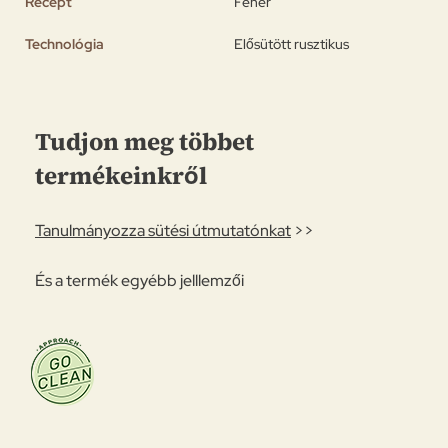
Recept
Fehér
Technológia
Elősütött rusztikus
Tudjon meg többet
termékeinkről
Tanulmányozza sütési útmutatónkat
>>
És a termék egyébb jelllemzői