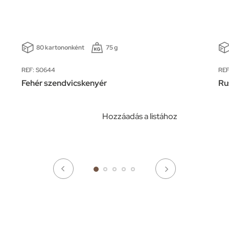
80 kartononként
75 g
REF: S0644
REF
Fehér szendvicskenyér
Ru
Hozzáadás a listához