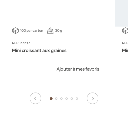
100 par carton
30 g
REF: 27237
REF
Mini croissant aux graines
Mi
Ajouter à mes favoris