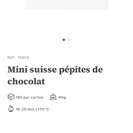
Passer
au
REF
76859
début
Mini suisse pépites de
de
chocolat
la
Galerie
d’images
180 par carton
40g
16-20 min | 170°C