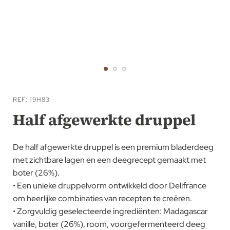
Ga
naar
REF
19H83
het
Half afgewerkte druppel
begin
van
De half afgewerkte druppel is een premium bladerdeeg
de
met zichtbare lagen en een deegrecept gemaakt met
afbeeldingen-
boter (26%).
gallerij
• Een unieke druppelvorm ontwikkeld door Delifrance
om heerlijke combinaties van recepten te creëren.
• Zorgvuldig geselecteerde ingrediënten: Madagascar
vanille, boter (26%), room, voorgefermenteerd deeg