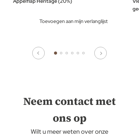
Appelflap Héritage (20%)
Vl
ge
Toevoegen aan mijn verlanglijst
Neem contact met
ons op
Wilt u meer weten over onze