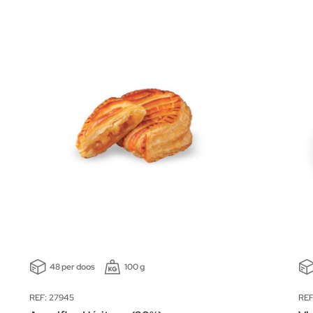
48 per doos
100 g
REF: 27945
REF