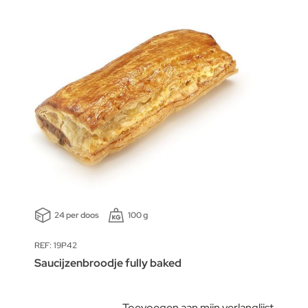
24 per doos
100 g
REF: 19P42
Saucijzenbroodje fully baked
Toevoegen aan mijn verlanglijst