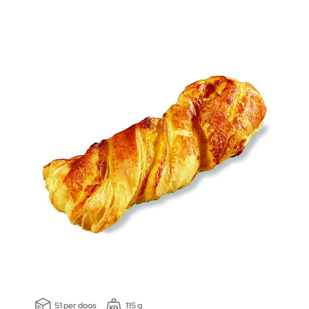
51 per doos
115 g