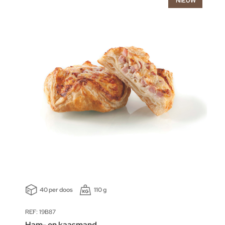
NIEUW
40 per doos
110 g
REF: 19B87
Ham- en kaasmand