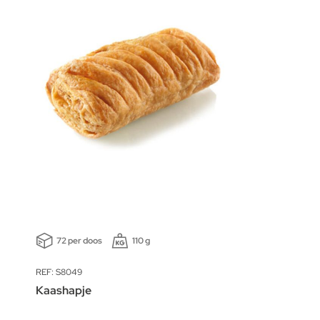
72 per doos
110 g
REF: S8049
Kaashapje