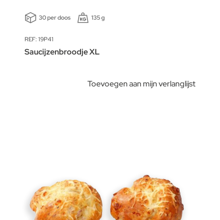
30 per doos
135 g
REF: 19P41
Saucijzenbroodje XL
Toevoegen aan mijn verlanglijst