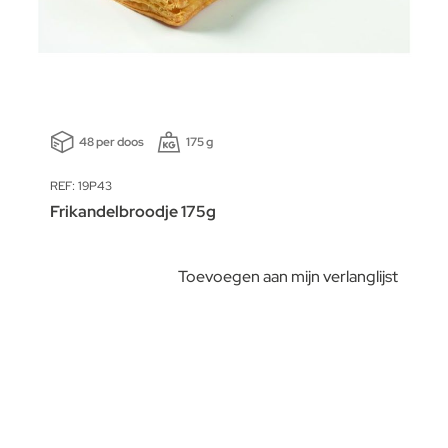
48 per doos
175 g
REF: 19P43
Frikandelbroodje 175g
Toevoegen aan mijn verlanglijst