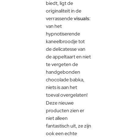
biedt, ligt de
originaliteit in de
verrassende
visuals
:
van het
hypnotiserende
kaneelbroodje tot
de delicatesse van
de appeltaart en niet
te vergeten de
handgebonden
chocolade babka,
niets is aan het
toeval overgelaten!
Deze nieuwe
producten zien er
niet alleen
fantastisch uit, ze zijn
ook een echte