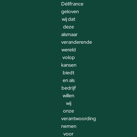
Délifrance
geloven
wij dat
deze
alsmaar
veranderende
wereld
volop
kansen
biedt
en als
bedrijf
willen
wij
onze
verantwoording
nemen
voor