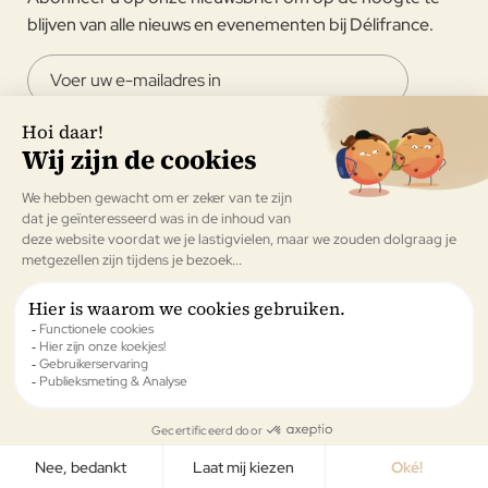
blijven van alle nieuws en evenementen bij Délifrance.
Ik ga ermee akkoord om de nieuwsbrief van Délifrance te
ontvangen.
Valideren
All rights reserved © Délifrance België