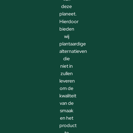
deze
planeet.
Hierdoor
bieden
wij
plantaardige
alternatieven
die
niet in
zullen
leveren
om de
kwaliteit
van de
smaak
en het
product
te