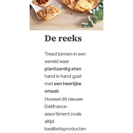
De reeks
Treed binnen in een
wereld waar
plantaardig eten
hand in hand gaat
met
een heerlijke
smaak
.
Hoewel dit nieuwe
Délifrance-
assortiment zoals
altijd
kwaliteitsproducten