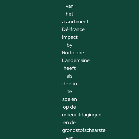
van
het
assortiment
Délifrance
Impact
by
Rodolphe
Landemaine
heeft
als
doel in
te
spelen
op de
milieuuitdagingen
en de
grondstofschaarste
van