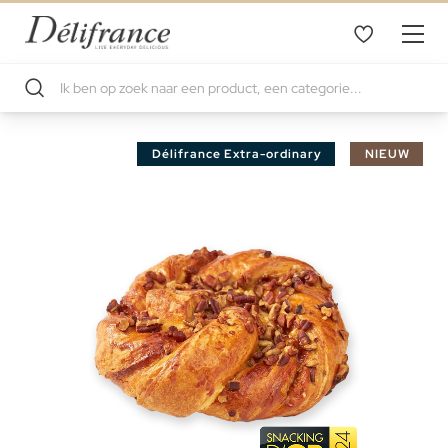
Ga
Délifrance Extra-ordinary
NIEUW
naar
het
einde
van
de
afbeeldingen-
gallerij