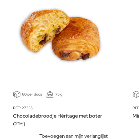
60 per doos
75 g
REF: 27235
REF
Chocoladebroodje Héritage met boter
Mi
(21%)
Toevoegen aan mijn verlanglijst