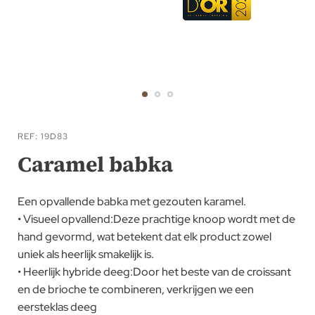
Ga
naar
REF
19D83
het
Caramel babka
begin
van
Een opvallende babka met gezouten karamel.
de
• Visueel opvallend:Deze prachtige knoop wordt met de
afbeeldingen-
hand gevormd, wat betekent dat elk product zowel
gallerij
uniek als heerlijk smakelijk is.
• Heerlijk hybride deeg:Door het beste van de croissant
en de brioche te combineren, verkrijgen we een
eersteklas deeg