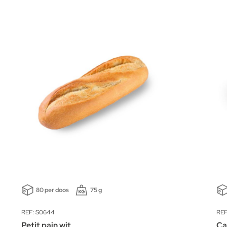
80 per doos
75 g
REF: S0644
REF
Petit pain wit
Ca