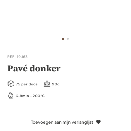
Ga
naar
REF
19J63
het
Pavé donker
begin
van
75 per doos
90g
de
afbeeldingen-
6-8min - 200°C
gallerij
Toevoegen aan mijn verlanglijst