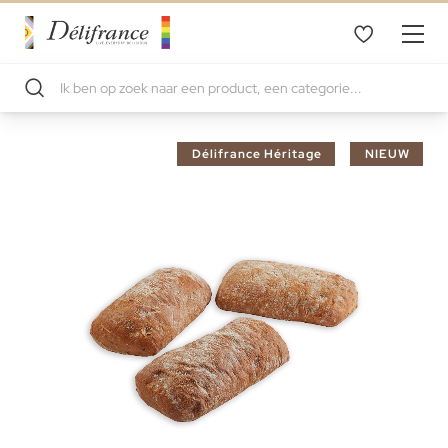
Ga
Délifrance Héritage
NIEUW
naar
het
einde
van
de
afbeeldingen-
gallerij