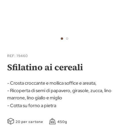
Vai
all'inizio
REF
19460
della
Sfilatino ai cereali
galleria
di
- Crosta croccante e mollica soffice e areata,
immagini
- Ricoperta di semi di papavero, girasole, zucca, lino
marrone, lino giallo e miglio
- Cotta su forno a pietra
20 per cartone
450g