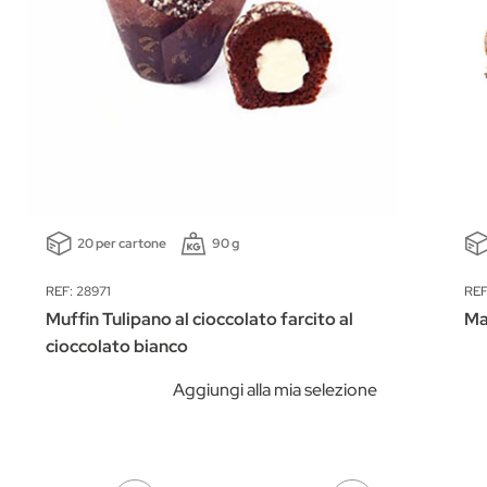
20 per cartone
90 g
REF: 28971
REF
Muffin Tulipano al cioccolato farcito al
Ma
cioccolato bianco
Aggiungi alla mia selezione