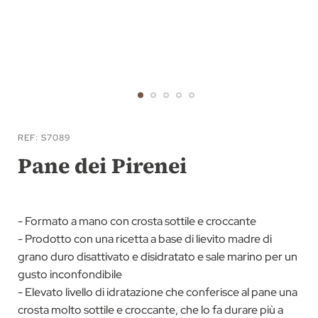
Vai
all'inizio
REF
S7089
della
Pane dei Pirenei
galleria
di
immagini
- Formato a mano con crosta sottile e croccante
- Prodotto con una ricetta a base di lievito madre di
grano duro disattivato e disidratato e sale marino per un
gusto inconfondibile
- Elevato livello di idratazione che conferisce al pane una
crosta molto sottile e croccante, che lo fa durare più a