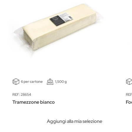
6 per cartone
1,500 g
REF: 28654
REF
Tramezzone bianco
Fo
Aggiungi alla mia selezione