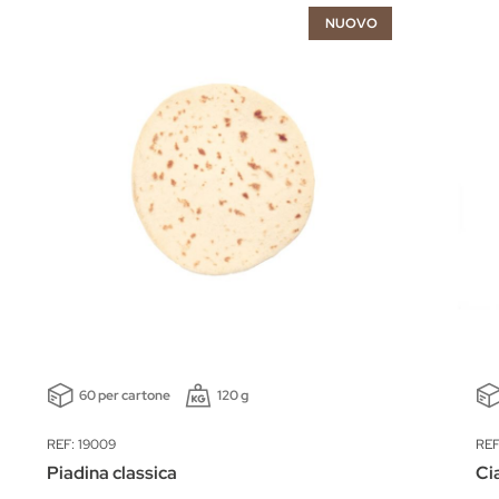
NUOVO
60 per cartone
120 g
REF: 19009
REF
Piadina classica
Ci