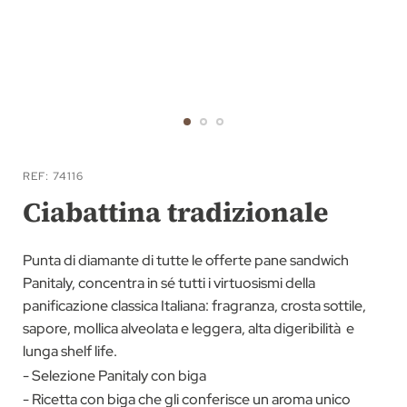
Vai
all'inizio
REF
74116
della
Ciabattina tradizionale
galleria
di
Punta di diamante di tutte le offerte pane sandwich
immagini
Panitaly, concentra in sé tutti i virtuosismi della
panificazione classica Italiana: fragranza, crosta sottile,
sapore, mollica alveolata e leggera, alta digeribilità e
lunga shelf life.
- Selezione Panitaly con biga
- Ricetta con biga che gli conferisce un aroma unico