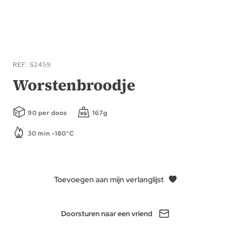
Ga
naar
REF
S2459
het
Worstenbroodje
begin
van
90 per doos
167g
de
afbeeldingen-
30 min -180°C
gallerij
Toevoegen aan mijn verlanglijst
Doorsturen naar een vriend