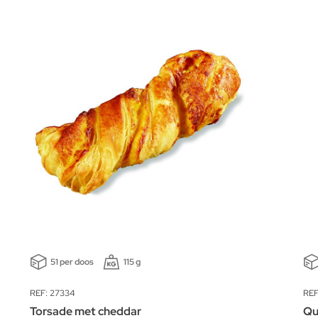
51 per doos
115 g
REF: 27334
REF
Torsade met cheddar
Qu