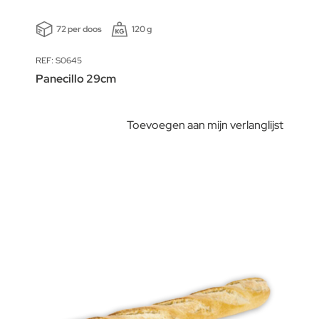
72 per doos
120 g
REF: S0645
Panecillo 29cm
Toevoegen aan mijn verlanglijst