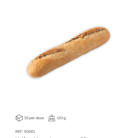
55 per doos
120 g
REF: S0682