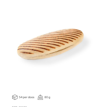
54 per doos
80 g