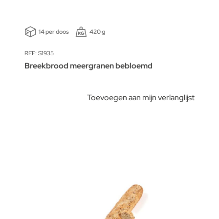
14 per doos
420 g
REF: S1935
Breekbrood meergranen bebloemd
Toevoegen aan mijn verlanglijst