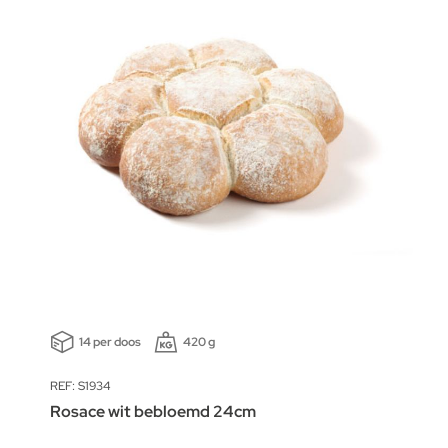
14 per doos
420 g
REF: S1934
Rosace wit bebloemd 24cm