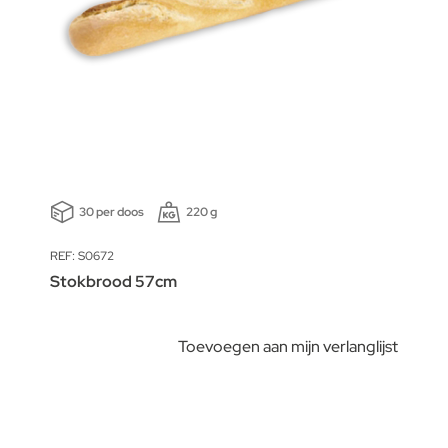
30 per doos
220 g
REF: S0672
Stokbrood 57cm
Toevoegen aan mijn verlanglijst