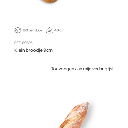
160 per doos
40 g
REF: S0695
Klein broodje 9cm
Toevoegen aan mijn verlanglijst