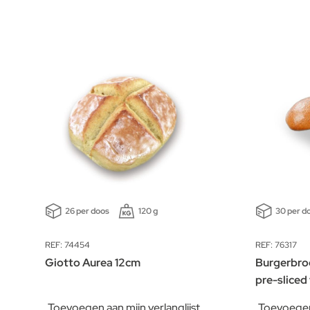
26 per doos
120 g
30 per d
REF: 74454
REF: 76317
Giotto Aurea 12cm
Burgerbroo
pre-sliced
Toevoegen aan mijn verlanglijst
Toevoegen 