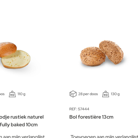
oos
110 g
28 per doos
130 g
REF: S7444
dje rustiek naturel
Bol forestière 13cm
 fully baked 10cm
aan mijn verlanglijst
Toevoegen aan mijn verlanglijs