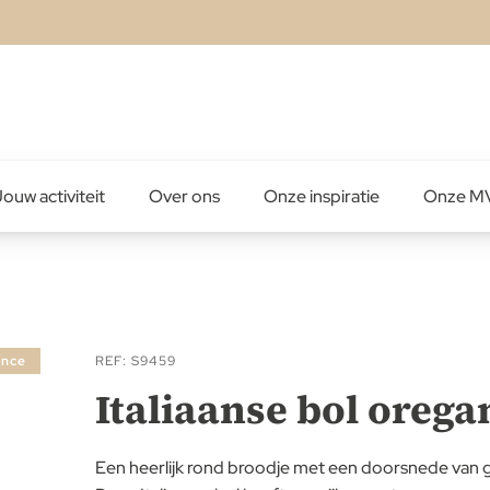
ouw activiteit
Over ons
Onze inspiratie
Onze M
ance
REF
S9459
Italiaanse bol oreg
Een heerlijk rond broodje met een doorsnede van 