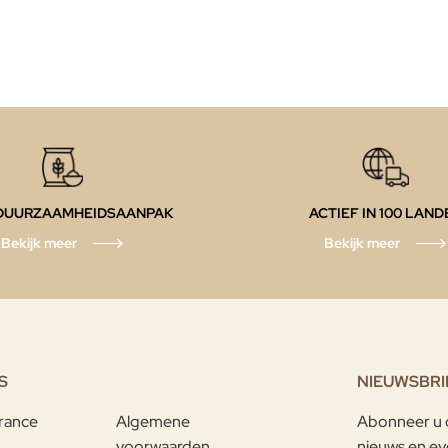
DUURZAAMHEIDSAANPAK
ACTIEF IN 100 LAND
Bekijk meer
Bekijk meer
S
NIEUWSBRI
france
Algemene
Abonneer u o
voorwaarden
nieuws en ev