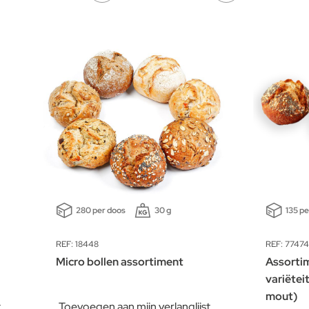
280 per doos
30 g
135 pe
REF: 18448
REF: 77474
Micro bollen assortiment
Assortim
variëteit
mout)
t
Toevoegen aan mijn verlanglijst