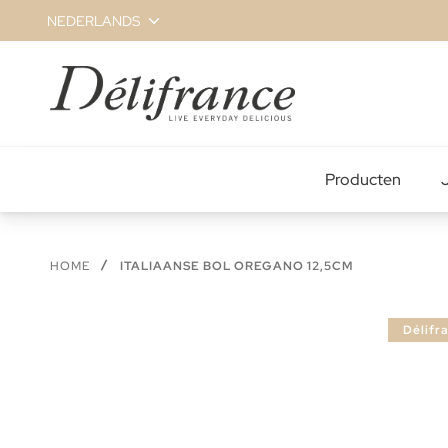
Ga
NEDERLANDS
naar
de
inhoud
Producten
J
HOME
ITALIAANSE BOL OREGANO 12,5CM
Ga
Délifr
naar
het
einde
van