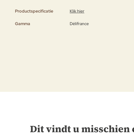
afbeeldingen-
Productspecificatie
Klik hier
gallerij
Gamma
Délifrance
Dit vindt u misschien 