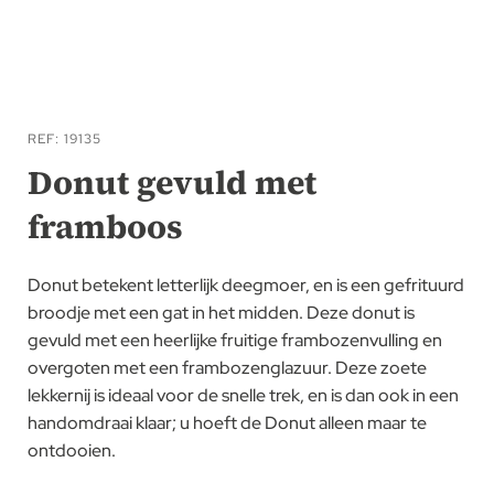
Ga
naar
REF
19135
het
Donut gevuld met
begin
framboos
van
de
afbeeldingen-
Donut betekent letterlijk deegmoer, en is een gefrituurd
gallerij
broodje met een gat in het midden. Deze donut is
gevuld met een heerlijke fruitige frambozenvulling en
overgoten met een frambozenglazuur. Deze zoete
lekkernij is ideaal voor de snelle trek, en is dan ook in een
handomdraai klaar; u hoeft de Donut alleen maar te
ontdooien.