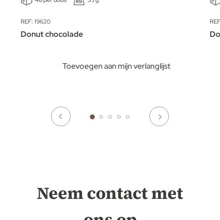
48 per doos
55 g
REF: 19620
REF
Donut chocolade
Do
Toevoegen aan mijn verlanglijst
Neem contact met
ons op