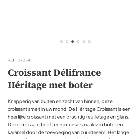
Ga
naar
REF
27234
het
Croissant Délifrance
begin
Héritage met boter
van
de
afbeeldingen-
Knapperig van buiten en zacht van binnen, deze
gallerij
croissant smelt in uw mond. De Héritage Croissant is een
heerlijke croissant met een prachtig feuilletage en glans.
Deze croissant heeft een intense smaak van boter en
karamel door de toevoeging van zuurdesem. Het lange