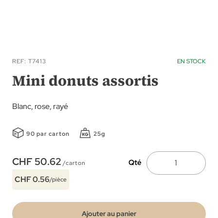
Skip
to
REF
T7413
EN STOCK
the
Mini donuts assortis
beginning
of
Blanc, rose, rayé
the
images
90 par carton
25g
gallery
CHF 50.62
Qté
/carton
CHF 0.56
/pièce
Ajouter au panier