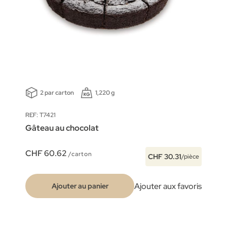
2 par carton
1,220 g
REF: T7421
Gâteau au chocolat
CHF 60.62
/carton
CHF 30.31
/pièce
Ajouter aux favoris
Ajouter au panier