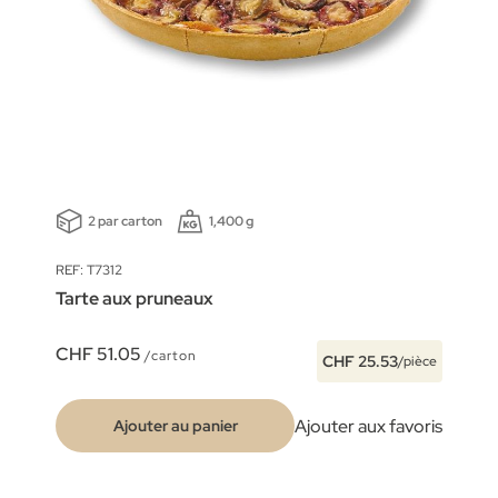
2 par carton
1,400 g
REF: T7312
Tarte aux pruneaux
CHF 51.05
/carton
CHF 25.53
/pièce
Ajouter aux favoris
Ajouter au panier