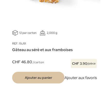
12 par carton
2,000 g
REF: 19J91
Gâteau au séré et aux framboises
CHF 46.80
/carton
CHF 3.90
/pièce
Ajouter aux favoris
Ajouter au panier