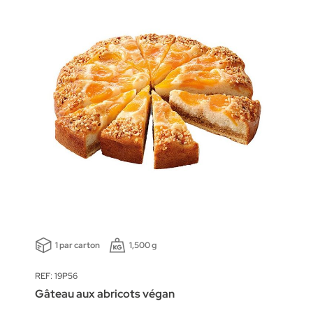
1 par carton
1,500 g
REF: 19P56
Gâteau aux abricots végan