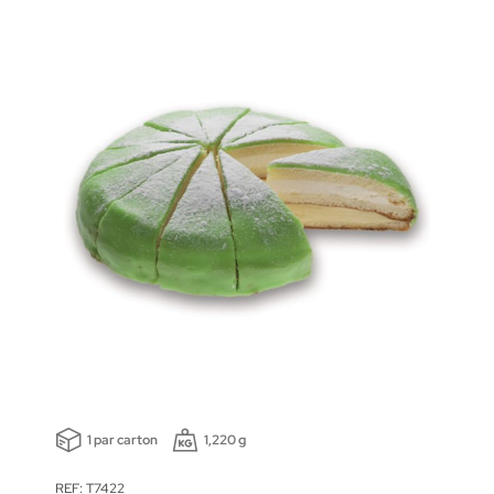
1 par carton
1,220 g
REF: T7422