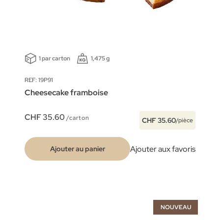
1 par carton
1,475 g
REF: 19P91
Cheesecake framboise
CHF 35.60
/carton
CHF 35.60
/pièce
Ajouter aux favoris
Ajouter au panier
NOUVEAU