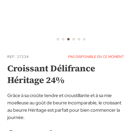
Skip
to
REF
27234
PAS DISPONIBLE EN CE MOMENT
the
Croissant Délifrance
beginning
Héritage 24%
of
the
images
Grâce à sa croûte tendre et croustillante et à sa mie
gallery
moelleuse au goût de beurre incomparable, le croissant
au beurre Héritage est parfait pour bien commencer la
journée.