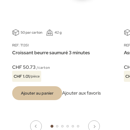
50 par carton
42 g
REF: T1351
REF
Croissant beurre saumuré 3 minutes
As
CHF 50.73
CH
/carton
CHF 1.01
CH
/pièce
Ajouter aux favoris
Ajouter au panier