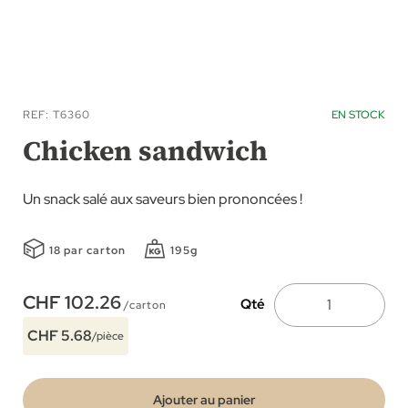
Skip
to
REF
T6360
EN STOCK
the
Chicken sandwich
beginning
of
Un snack salé aux saveurs bien prononcées !
the
images
18 par carton
195g
gallery
CHF 102.26
Qté
/carton
CHF 5.68
/pièce
Ajouter au panier