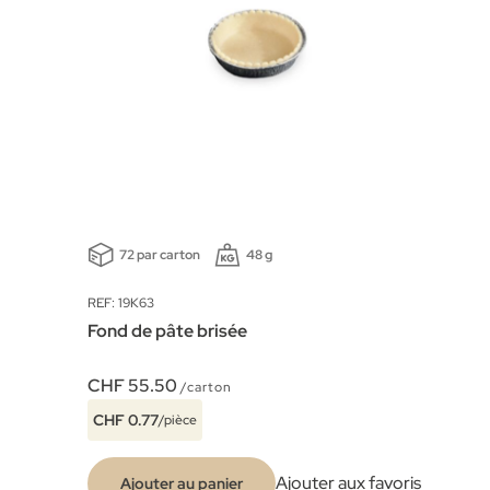
72 par carton
48 g
REF: 19K63
Fond de pâte brisée
CHF 55.50
/carton
CHF 0.77
/pièce
Ajouter aux favoris
Ajouter au panier