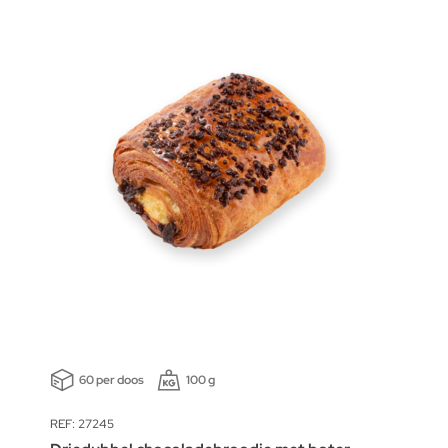
60 per doos
100 g
REF: 27245