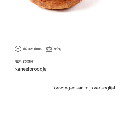
60 per doos
90 g
REF: S0856
Kaneelbroodje
Toevoegen aan mijn verlanglijst