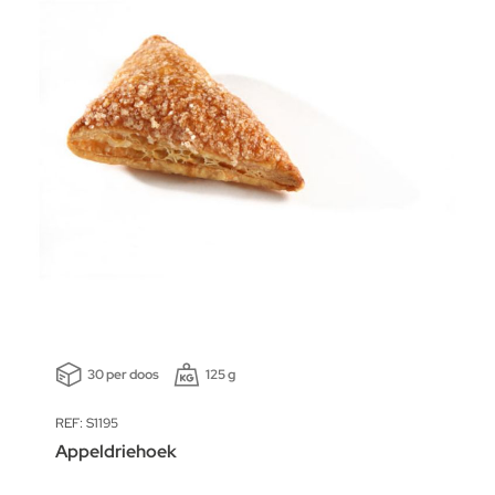
30 per doos
125 g
REF: S1195
Appeldriehoek