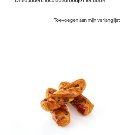
Driedubbel chocoladebroodje met boter
Toevoegen aan mijn verlanglijst