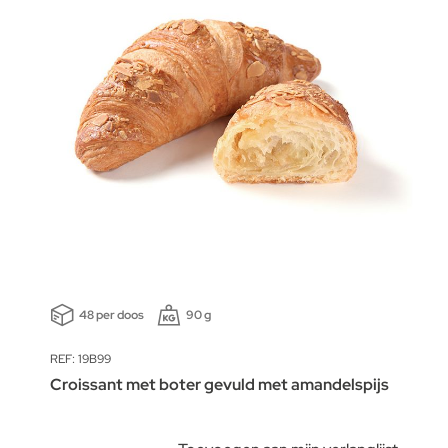
48 per doos
90 g
REF: 19B99
Croissant met boter gevuld met amandelspijs