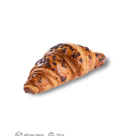
48 per doos
90 g