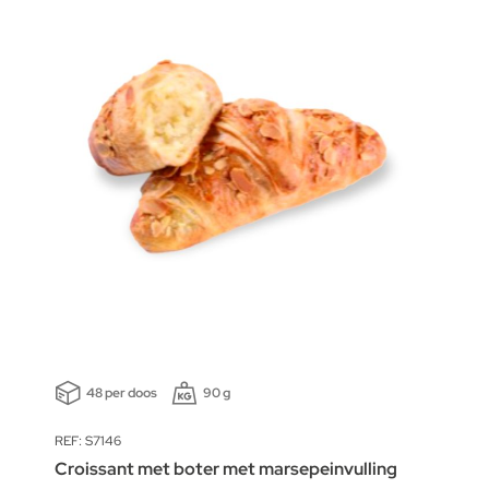
48 per doos
90 g
REF: S7146
Croissant met boter met marsepeinvulling