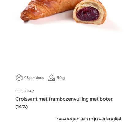
48 per doos
90 g
REF: S7147
Croissant met frambozenvulling met boter
(14%)
Toevoegen aan mijn verlanglijst