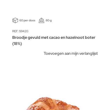
60 per doos
80 g
REF: S9420
Broodje gevuld met cacao en hazelnoot boter
(18%)
Toevoegen aan mijn verlanglijst