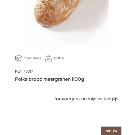
7 per doos
1,100 g
REF: 75317
Polka brood meergranen 1100g
Toevoegen aan mijn verlanglijst
NIEUW