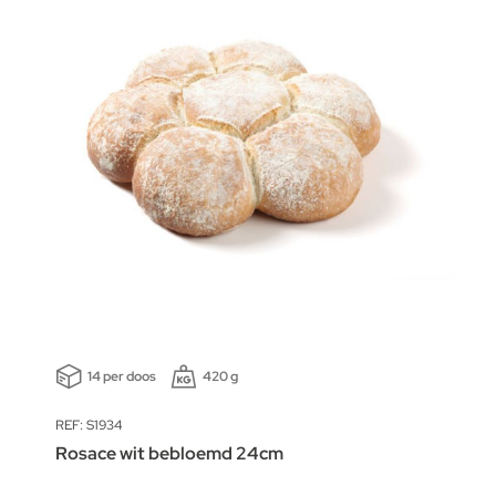
14 per doos
420 g
REF: S1934
Rosace wit bebloemd 24cm