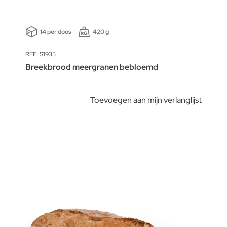
14 per doos
420 g
REF: S1935
Breekbrood meergranen bebloemd
Toevoegen aan mijn verlanglijst