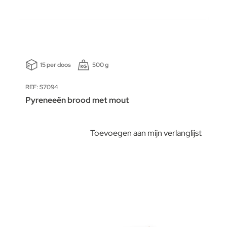
15 per doos
500 g
REF: S7094
Pyreneeën brood met mout
Toevoegen aan mijn verlanglijst