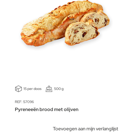
15 per doos
500 g
REF: S7096
Pyreneeën brood met olijven
Toevoegen aan mijn verlanglijst