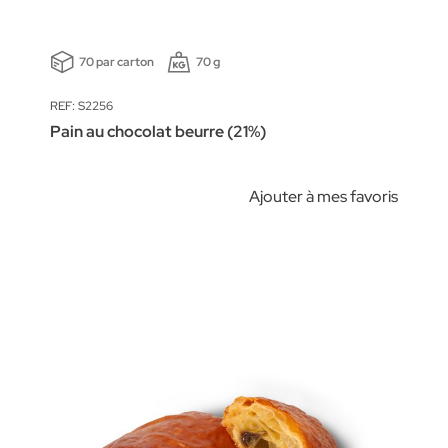
70 par carton
70 g
REF: S2256
Pain au chocolat beurre (21%)
Ajouter à mes favoris