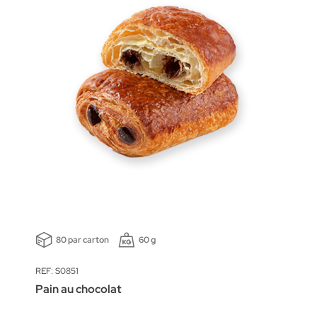
80 par carton
60 g
REF: S0851
Pain au chocolat