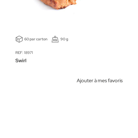
60 par carton
90 g
REF: 18971
Swirl
Ajouter à mes favoris