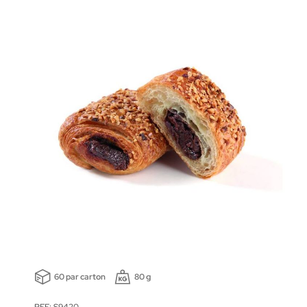
60 par carton
80 g