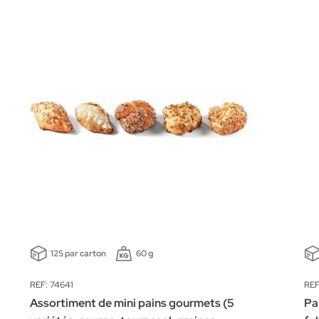
125 par carton
60 g
REF: 74641
REF
Assortiment de mini pains gourmets (5
Pa