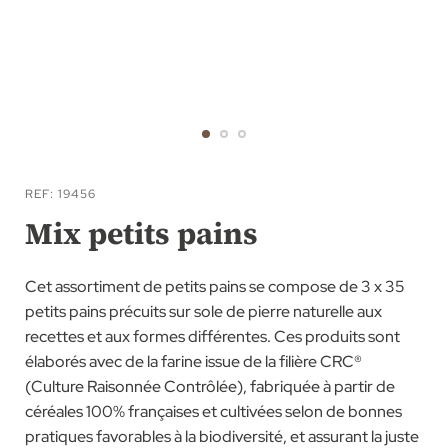
Skip
to
REF
19456
the
Mix petits pains
beginning
of
Cet assortiment de petits pains se compose de 3 x 35
the
petits pains précuits sur sole de pierre naturelle aux
images
recettes et aux formes différentes. Ces produits sont
gallery
élaborés avec de la farine issue de la filière CRC®
(Culture Raisonnée Contrôlée), fabriquée à partir de
céréales 100% françaises et cultivées selon de bonnes
pratiques favorables à la biodiversité, et assurant la juste