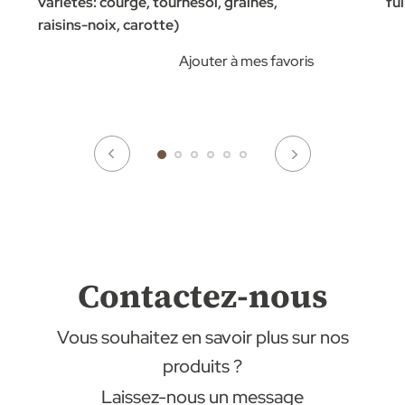
variétés: courge, tournesol, graines,
fu
raisins-noix, carotte)
Ajouter à mes favoris
Contactez-nous
Vous souhaitez en savoir plus sur nos
produits ?
Laissez-nous un message