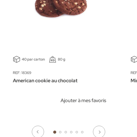
40 par carton
80 g
REF: 18369
REF
American cookie au chocolat
Mi
Ajouter à mes favoris