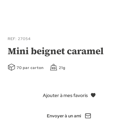
Skip
to
REF
27054
the
Mini beignet caramel
beginning
of
70 par carton
21g
the
images
gallery
Ajouter à mes favoris
Envoyer à un ami