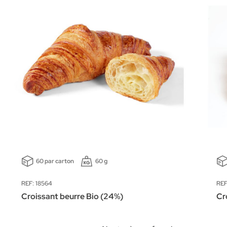
60 par carton
60 g
REF: 18564
REF
Croissant beurre Bio (24%)
Cr