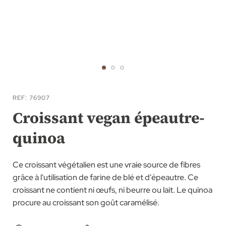
Skip
to
REF
76907
the
Croissant vegan épeautre-
beginning
quinoa
of
the
images
Ce croissant végétalien est une vraie source de fibres
gallery
grâce à l'utilisation de farine de blé et d'épeautre. Ce
croissant ne contient ni œufs, ni beurre ou lait. Le quinoa
procure au croissant son goût caramélisé.