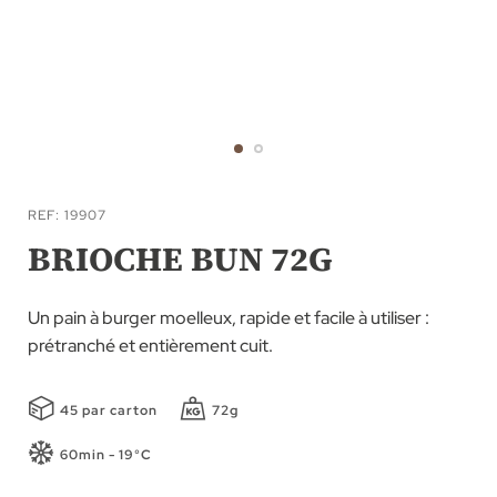
Skip
to
REF
19907
the
BRIOCHE BUN 72G
beginning
of
Un pain à burger moelleux, rapide et facile à utiliser :
the
prétranché et entièrement cuit.
images
gallery
45 par carton
72g
60min - 19°C