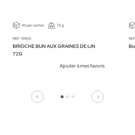
45 par carton
72 g
REF: 19908
REF
BRIOCHE BUN AUX GRAINES DE LIN
Bo
72G
Ajouter à mes favoris