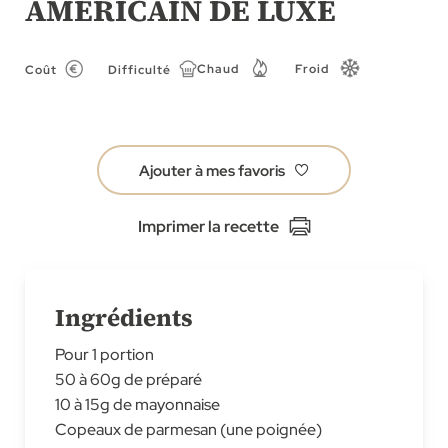
AMÉRICAIN DE LUXE
of
the
images
Chaud
Froid
Coût
Difficulté
gallery
Ajouter à mes favoris
Imprimer la recette
Ingrédients
Pour 1 portion
50 à 60g de préparé
10 à 15g de mayonnaise
Copeaux de parmesan (une poignée)