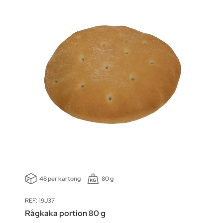
48 per kartong
80 g
REF: 19J37
Rågkaka portion 80 g