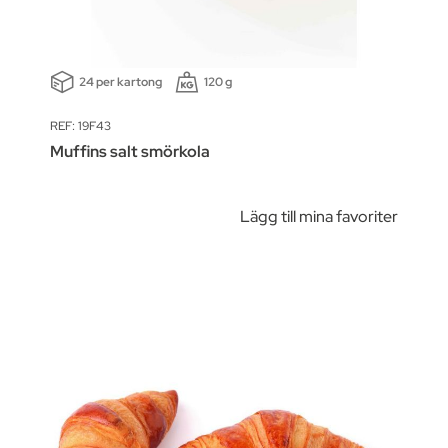
24 per kartong
120 g
REF: 19F43
Muffins salt smörkola
Lägg till mina favoriter