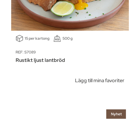
15 per kartong
500 g
REF: S7089
Rustikt ljust lantbröd
Lägg till mina favoriter
Nyhet