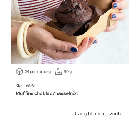
24 per kartong
90 g
REF: 19970
Muffins choklad/hasselnöt
Lägg till mina favoriter