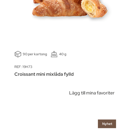
90 per kartong
40 g
REF: 19H73
Croissant mini mixlåda fylld
Lägg till mina favoriter
Nyhet