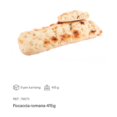
9 per kartong
415 g
REF: 78875
Focaccia romana 415g