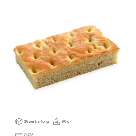
36 per kartong
90 g
REF: 74128