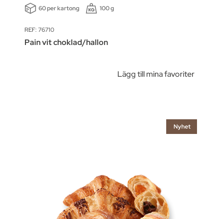
60 per kartong
100 g
REF: 76710
Pain vit choklad/hallon
Lägg till mina favoriter
Nyhet