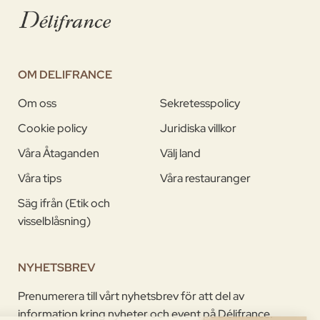
OM DELIFRANCE
Om oss
Sekretesspolicy
Cookie policy
Juridiska villkor
Våra Åtaganden
Välj land
Våra tips
Våra restauranger
Säg ifrån (Etik och
visselblåsning)
NYHETSBREV
Prenumerera till vårt nyhetsbrev för att del av
information kring nyheter och event på Délifrance.