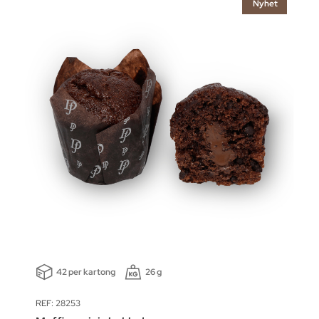
Nyhet
42 per kartong
26 g
REF: 28253