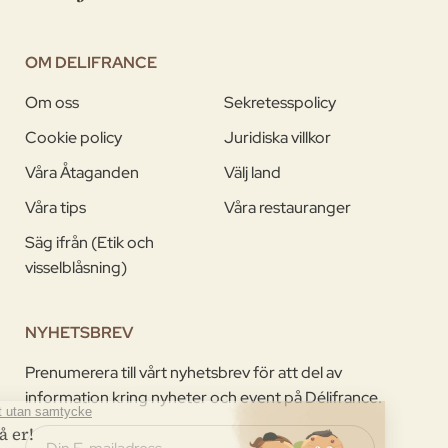
OM DELIFRANCE
Om oss
Sekretesspolicy
Cookie policy
Juridiska villkor
Våra Åtaganden
Välj land
Våra tips
Våra restauranger
Säg ifrån (Etik och
visselblåsning)
NYHETSBREV
Prenumerera till vårt nyhetsbrev för att del av
information kring nyheter och event på Délifrance.