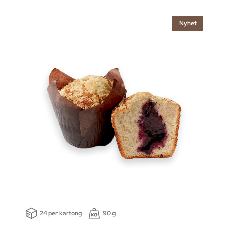
Nyhet
24 per kartong
90 g