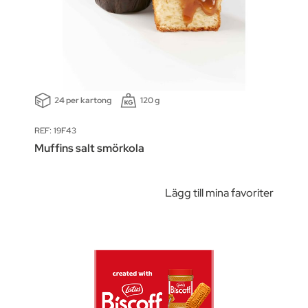
24 per kartong
120 g
REF: 19F43
Muffins salt smörkola
Lägg till mina favoriter