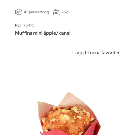
42 per kartong
26 g
REF: 75475
Muffins mini äpple/kanel
Lägg till mina favoriter