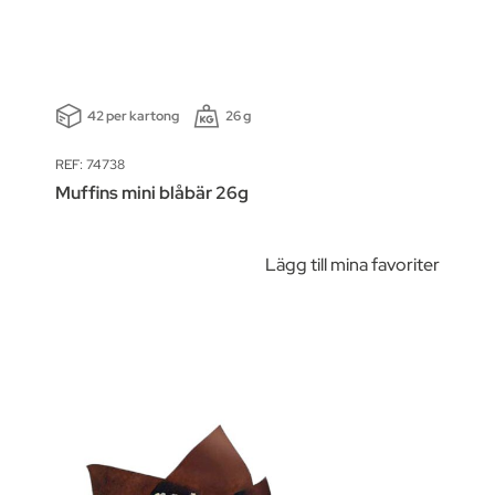
42 per kartong
26 g
REF: 74738
Muffins mini blåbär 26g
Lägg till mina favoriter