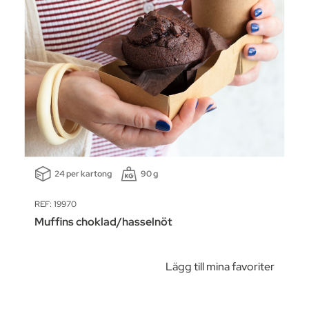
24 per kartong
90 g
REF: 19970
Muffins choklad/hasselnöt
Lägg till mina favoriter