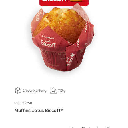
24 per kartong
110 g
REF: 19C58
Muffins Lotus Biscoff®