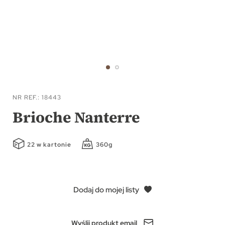
Przejdź
na
NR REF.
18443
początek
Brioche Nanterre
galerii
22 w kartonie
360g
Dodaj do mojej listy
Wyślij produkt email