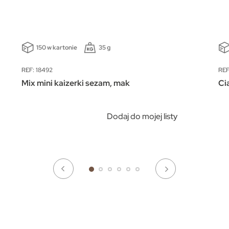
150 w kartonie
35 g
REF: 18492
REF
Mix mini kaizerki sezam, mak
Ci
Dodaj do mojej listy