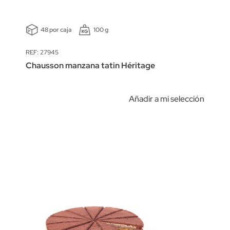
48 por caja
100 g
REF: 27945
Chausson manzana tatin Héritage
Añadir a mi selección