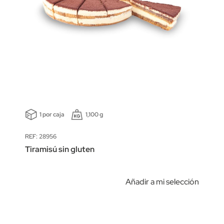
1 por caja
1,100 g
REF: 28956
Tiramisú sin gluten
Añadir a mi selección