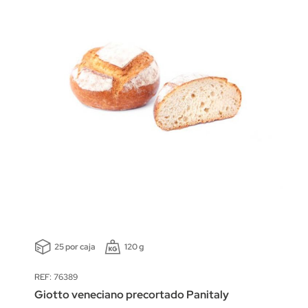
25 por caja
120 g
REF: 76389
Giotto veneciano precortado Panitaly