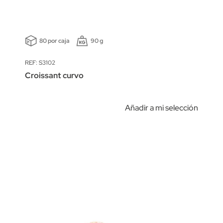
80 por caja
90 g
REF: S3102
Croissant curvo
Añadir a mi selección