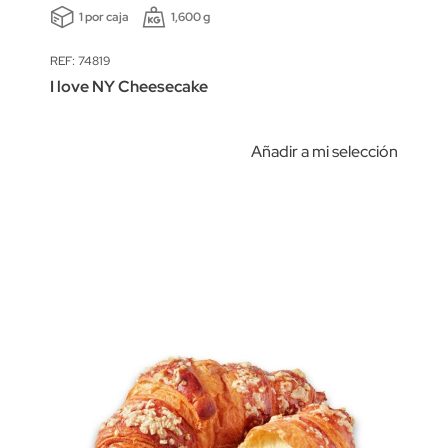
1 por caja
1,600 g
REF: 74819
I love NY Cheesecake
Añadir a mi selección