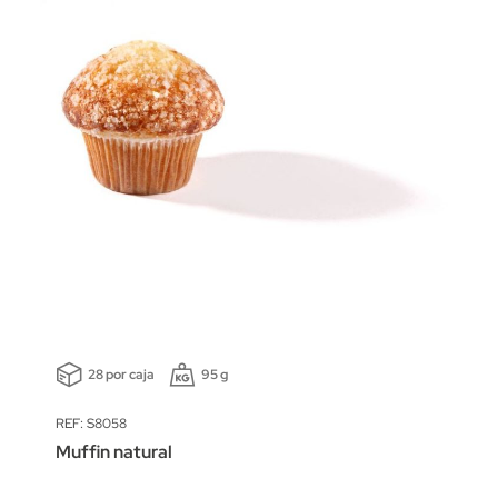
28 por caja
95 g
REF: S8058
Muffin natural