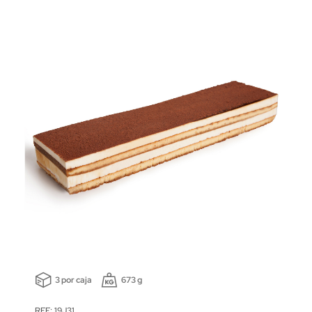
3 por caja
673 g
REF: 19J31