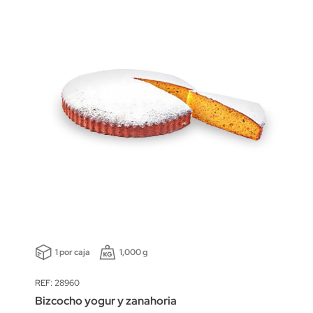
1 por caja
1,000 g
REF: 28960
Bizcocho yogur y zanahoria