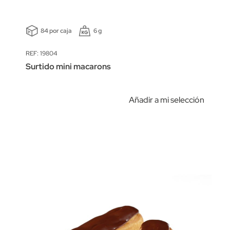
84 por caja
6 g
REF: 19804
Surtido mini macarons
Añadir a mi selección