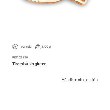
1 por caja
1,100 g
REF: 28956
Tiramisú sin gluten
Añadir a mi selección