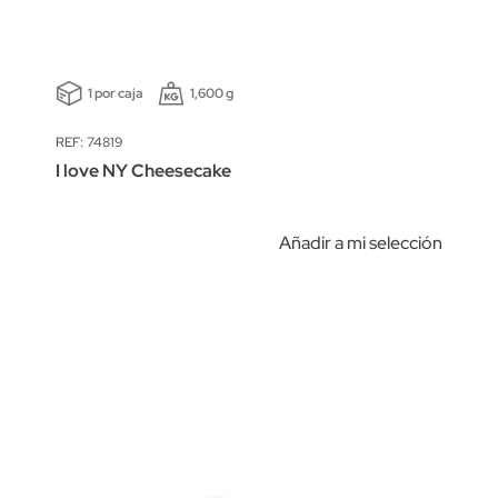
1 por caja
1,600 g
REF: 74819
I love NY Cheesecake
Añadir a mi selección