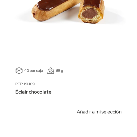
40 por caja
65 g
REF: 19H09
Éclair chocolate
Añadir a mi selección