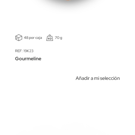
48 por caja
70 g
REF: 19K23
Gourmeline
Añadir a mi selección