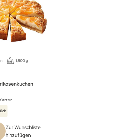
on
1,500 g
rikosenkuchen
Karton
tück
Zur Wunschliste
b
hinzufügen