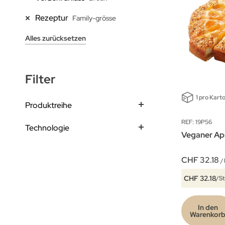
Rezeptur
Family-grösse
Alles zurücksetzen
Filter
1 pro Kart
Produktreihe
REF: 19P56
Technologie
Veganer Ap
CHF 32.18
/
CHF 32.18
/S
In den
Warenkor